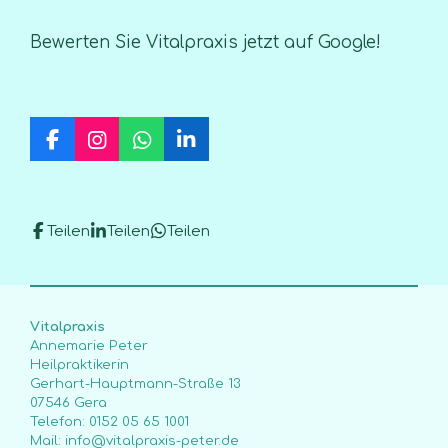
Bewerten Sie Vitalpraxis jetzt auf Google!
F
I
W
L
a
n
h
i
c
s
a
n
e
t
t
k
b
a
s
e
Teilen
Teilen
Teilen
o
g
A
d
o
r
p
I
k
a
p
n
m
Vitalpraxis
Annemarie Peter
Heilpraktikerin
Gerhart-Hauptmann-Straße 13
07546 Gera
Telefon: 0152 05 65 1001
Mail: info@vitalpraxis-peter.de